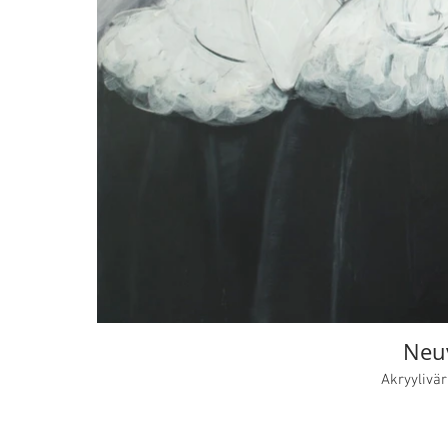
Neu
Akryylivä